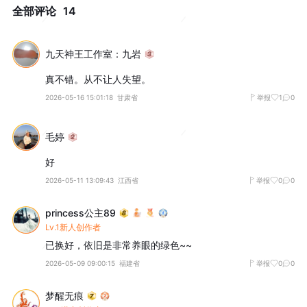
全部评论
14
九天神王工作室：九岩
真不错。从不让人失望。
2026-05-16 15:01:18
甘肃省
举报
1
0
毛婷
好
2026-05-11 13:09:43
江西省
举报
0
0
princess公主89
Lv.1新人创作者
已换好，依旧是非常养眼的绿色~~
2026-05-09 09:00:15
福建省
举报
0
0
梦醒无痕