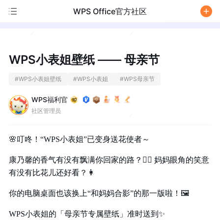
WPS Office官方社区
/
WPS小表姐壁纸 —— 母亲节
#
WPS小表姐壁纸
#
WPS小表姐
#
WPS母亲节
WPS福利官
社区管理员
🌸
叮咚！“WPS小表姐”已变身送花使者～
康乃馨的香气有没有飘满你回家的路？
🚶‍♀️
妈妈眼角的笑意
有没有比花儿还好看？
👩
你的电脑桌面也该换上“和妈妈合影”的那一版啦！
🖼️
WPS小表姐的「母亲节专属壁纸」准时送到
✨