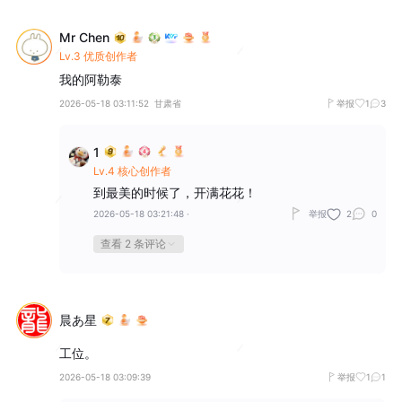
Mr Chen
Lv.3 优质创作者
我的阿勒泰
2026-05-18 03:11:52
甘肃省
举报
1
3
1
Lv.4 核心创作者
到最美的时候了，开满花花！
2026-05-18 03:21:48
·
举报
2
0
查看 2 条评论
晨あ星
工位。
2026-05-18 03:09:39
举报
1
1