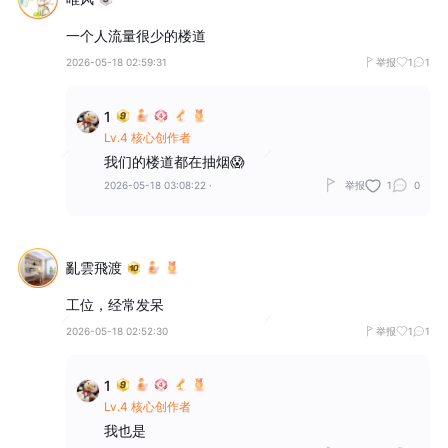
一个人流量很少的楼道
2026-05-18 02:59:31
举报
1
1
1
Lv.4 核心创作者
我们的楼道都在抽烟😱
2026-05-18 03:08:22
·
举报
1
0
亂雲飛渡
工位，经常发呆
2026-05-18 02:52:30
举报
1
1
1
Lv.4 核心创作者
我也是