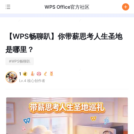
WPS Office官方社区
/
【WPS畅聊趴】你带薪思考人生圣地
是哪里？
#
WPS畅聊趴
1
Lv.4 核心创作者