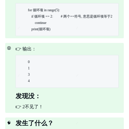
for 循环项 in range(5):

    if 循环项 == 2:         # 两个==符号, 意思是循环项等于2

        continue

    print(循环项)
😧
👉
输出：
0

1

3

4
发现没：
👉
2不见了！
发生了什么？
🧠