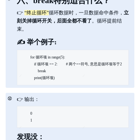
六、break特别适合什么？
👉
“终止循环”
循环数据时，一旦数据命中条件，
立
刻关掉循环开关，后面全都不看了
。循环提前结
束。
✍️
举个例子:
for 循环项 in range(5):

    if 循环项 == 2:         # 两个==符号, 意思是循环项等于2

        break

    print(循环项)
😧
👉
输出：
0

1
发现没：