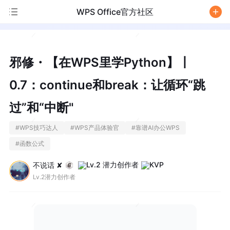
WPS Office官方社区
/
邪修・【在WPS里学Python】丨
0.7：continue和break：让循环“跳
过”和“中断"
#
WPS技巧达人
#
WPS产品体验官
#
靠谱AI办公WPS
#
函数公式
不说话 ✘
Lv.2潜力创作者