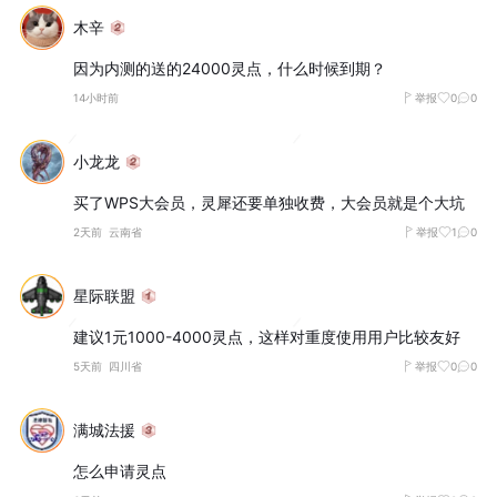
木辛
因为内测的送的24000灵点，什么时候到期？
14小时前
举报
0
0
小龙龙
买了WPS大会员，灵犀还要单独收费，大会员就是个大坑
2天前
云南省
举报
1
0
星际联盟
建议1元1000-4000灵点，这样对重度使用用户比较友好
5天前
四川省
举报
0
0
满城法援
怎么申请灵点