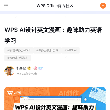
WPS Office官方社区
/
WPS AI设计英文漫画：趣味助力英语
学习
#
靠谱AI办公WPS
#
AI办公夏日分享
#
WPS AI
#
WPS技巧达人
李攀登
Lv.4 核心创作者