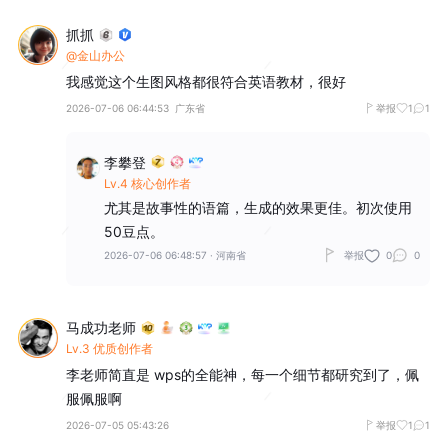
抓抓
@金山办公
我感觉这个生图风格都很符合英语教材，很好
2026-07-06 06:44:53
广东省
举报
1
1
李攀登
Lv.4 核心创作者
尤其是故事性的语篇，生成的效果更佳。初次使用
50豆点。
2026-07-06 06:48:57
·
河南省
举报
0
0
马成功老师
Lv.3 优质创作者
李老师简直是 wps的全能神，每一个细节都研究到了，佩
服佩服啊
2026-07-05 05:43:26
举报
1
1