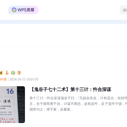
WPS Office官方社区
创作者
|
2024-10-15 16:01:05
【鬼谷子七十二术】第十三计：忤合深谋
第十三计：忤合深谋鬼谷子曰：“凡趋合倍反，计有适合，化转
主，合于彼而离于此，计谋不两忠，必有反忤，反于是忤于彼，
国而与之；用于家，必量家...