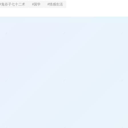
#
鬼谷子七十二术
#
国学
#
情感生活