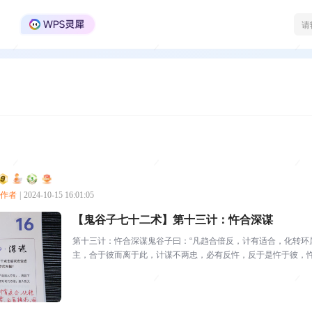
WPS Office官方社区
创作者
|
2024-10-15 16:01:05
【鬼谷子七十二术】第十三计：忤合深谋
第十三计：忤合深谋鬼谷子曰：“凡趋合倍反，计有适合，化转环
主，合于彼而离于此，计谋不两忠，必有反忤，反于是忤于彼，
国而与之；用于家，必量家...