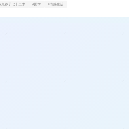
#
鬼谷子七十二术
#
国学
#
情感生活