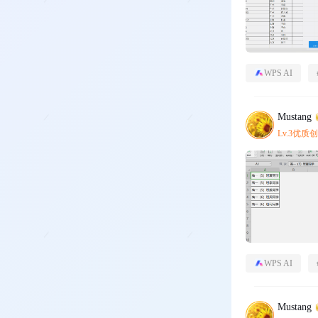
WPS AI
Mustang
Lv.3优质
WPS AI
Mustang