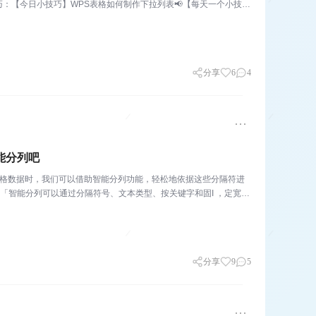
：【今日小技巧】WPS表格如何制作下拉列表📢【每天一个小技巧
分享
6
4
能分列吧
表格数据时，我们可以借助智能分列功能，轻松地依据这些分隔符进
「智能分列可以通过分隔符号、文本类型、按关键字和固I ，定宽度
分享
9
5