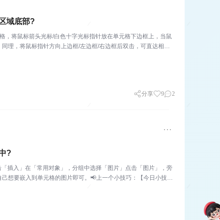
区域底部?
元格，将鼠标箭头光标/白色十字光标指针放在单元格下边框上，当鼠
同理，将鼠标指针方向上边框/左边框/右边框后双击，可直达相应
分享
9
2
中?
点击「插入」在「常用对象」，分组中选择「图片」点击「图片」，旁
己想要嵌入到单元格的图片即可。📢上一个小技巧：【今日小技