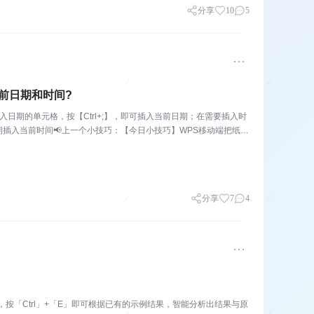
分享
10
5
前日期和时间?
日期的单元格，按【Ctrl+;】，即可插入当前日期；在需要插入时
前日期插入当前时间📢上一个小技巧：【今日小技巧】WPS移动端把纸
分享
7
4
，按「Ctrl」+「E」即可根据已有的示例结果，智能分析出结果与原