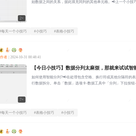
始数据之间的关系，据此填充同列的其他单元格。📢上一个小技巧
合集】📢帖子...
2+
#
每天一个小技巧
#
小技巧
#
表格小技巧
创作者
|
2024-10-31 00:48:41
【今日小技巧】数据分列太麻烦，那就来试试智
如何使用智能分列?📢在处理包含空格、换行符或其他分隔符的
行数据拆分。单击「数据」选项卡-数据工具中「分列」下拉按钮-
来处理表格内容。W...
7+
#
每天一个小技巧
#
表格小技巧
#
小技巧