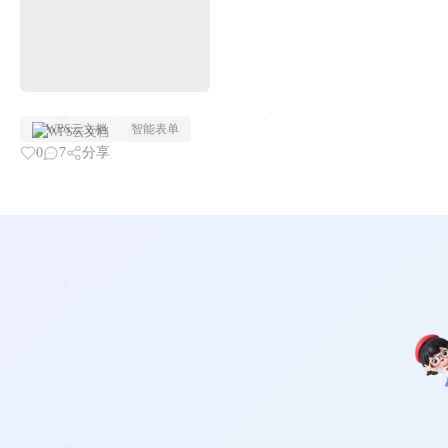
WPS云文档
智能表单
0
7
分享