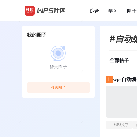
综合
学习
圈子
/
我的圈子
#自动
全部帖子
暂无圈子
wps自动
问
搜索圈子
WPS文字