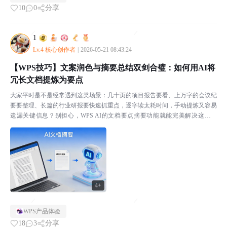
10
0
分享
1
Lv.4 核心创作者
|
2026-05-21 08:43:24
【WPS技巧】文案润色与摘要总结双剑合璧：如何用AI将
冗长文档提炼为要点
大家平时是不是经常遇到这类场景：几十页的项目报告要看、上万字的会议纪
要要整理、长篇的行业研报要快速抓重点，逐字读太耗时间，手动提炼又容易
遗漏关键信息？别担心，WPS AI的文档要点摘要功能就能完美解决这个问
题，今天就给大家带来超详细的操作教程，让你分分钟把...
4+
WPS产品体验
18
3
分享