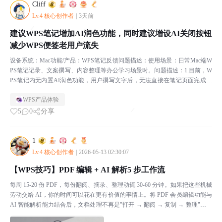
Cliff
Lv.4 核心创作者
|
3天前
建议WPS笔记增加AI润色功能，同时建议增设AI关闭按钮
减少WPS便签老用户流失
设备系统：Mac功能/产品：WPS笔记反馈问题描述：使用场景：日常Mac端W
PS笔记记录、文案撰写、内容整理等办公学习场景时。问题描述：1.目前，W
PS笔记内无内置AI润色功能，用户撰写文字后，无法直接在笔记页面完成语
句优化、文案润色、措辞调整等操作，需要...
WPS产品体验
5
0
分享
1
Lv.4 核心创作者
|
2026-05-13 02:30:07
【WPS技巧】PDF 编辑 + AI 解析5 步工作流
每周 15-20 份 PDF，每份翻阅、摘录、整理动辄 30-60 分钟。如果把这些机械
劳动交给 AI，你的时间可以花在更有价值的事情上。将 PDF 会员编辑功能与
AI 智能解析能力结合后，文档处理不再是"打开 → 翻阅 → 复制 → 整理"的线
性苦力活...