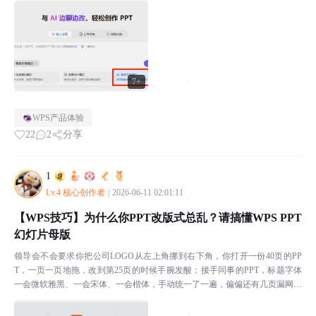
7+
WPS产品体验
22
2
分享
1
Lv.4 核心创作者
|
2026-06-11 02:01:11
【WPS技巧】为什么你PPT改版式总乱？请搞懂WPS PPT
幻灯片母版
领导会不会要求你把公司LOGO从左上角挪到右下角，你打开一份40页的PP
T，一页一页地拖，改到第25页的时候手腕发酸；接手同事的PPT，标题字体
一会微软雅黑、一会宋体、一会楷体，手动统一了一遍，偏偏还有几页漏网；
临时接到通知每页页脚都要加上"内部资料 请勿...