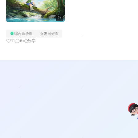
2+
综合杂谈圈
兴趣同好圈
11
6
分享