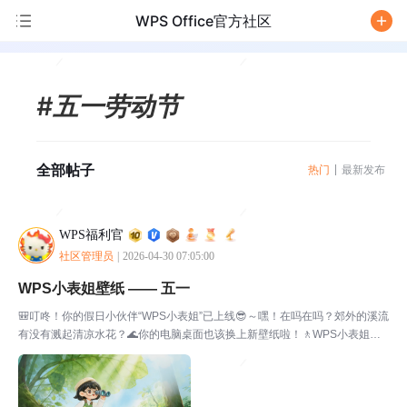
WPS Office官方社区
/
#五一劳动节
全部帖子
热门
最新发布
WPS福利官
社区管理员
|
2026-04-30 07:05:00
WPS小表姐壁纸 —— 五一
🎒叮咚！你的假日小伙伴“WPS小表姐”已上线😎～嘿！在吗在吗？郊外的溪流
有没有溅起清凉水花？🌊你的电脑桌面也该换上新壁纸啦！🚶WPS小表姐的
「五一专属壁纸」准时送到✨愿大家在惬意的假期里，丢掉疲惫，尽情放松。
身安，心顺🎈PS：大家保存的时候记得点开大图另存...