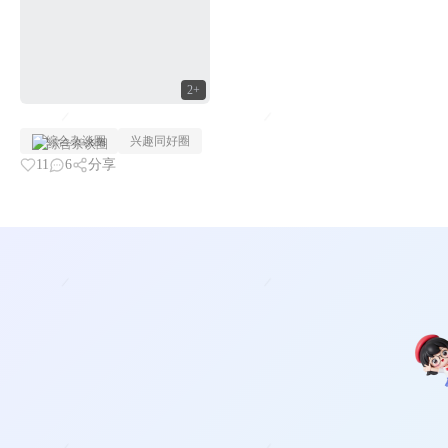
2+
综合杂谈圈
兴趣同好圈
11
6
分享