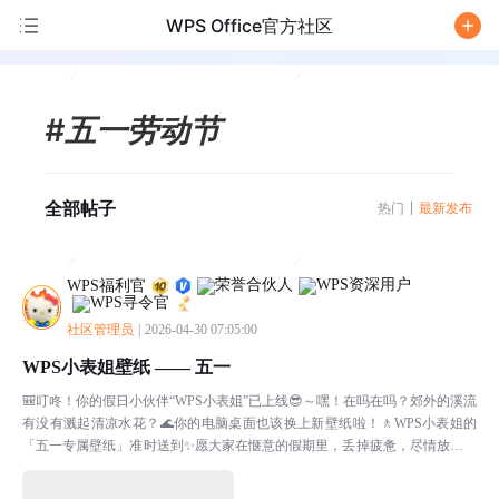
WPS Office官方社区
/
#五一劳动节
全部帖子
热门
最新发布
WPS福利官
社区管理员
|
2026-04-30 07:05:00
WPS小表姐壁纸 —— 五一
🎒叮咚！你的假日小伙伴“WPS小表姐”已上线😎～嘿！在吗在吗？郊外的溪流
有没有溅起清凉水花？🌊你的电脑桌面也该换上新壁纸啦！🚶WPS小表姐的
「五一专属壁纸」准时送到✨愿大家在惬意的假期里，丢掉疲惫，尽情放松。
身安，心顺🎈PS：大家保存的时候记得点开大图另存...