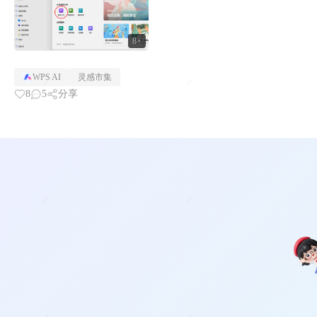
8+
WPS AI
灵感市集
8
5
分享