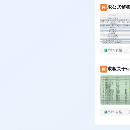
求公式解
问
WPS表格
求教关于wp
问
WPS表格