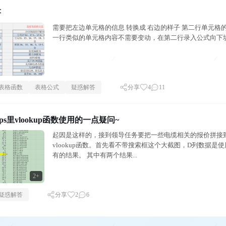
答
需要把左边单元格的信息 转换成 右边的样子 第二行单元格
一行类似的单元格内容不需要变动，在第二行录入公式向下填
表格函数
表格公式
疑惑解答
分享
4
11
s里vlookup函数使用的一点疑问~
起因是这样的，接到领导任务要把一些电缆相关的报价拼接
vlookup函数。首先看不带搜索框这个大截图，D列数据是使
有的结果。 其中有两个结果...
2+
疑惑解答
分享
2
6