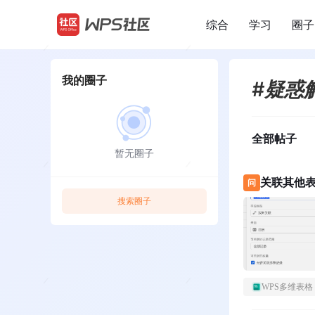
综合
学习
圈子
/
我的圈子
#疑惑
全部帖子
暂无圈子
关联其他
问
搜索圈子
WPS多维表格