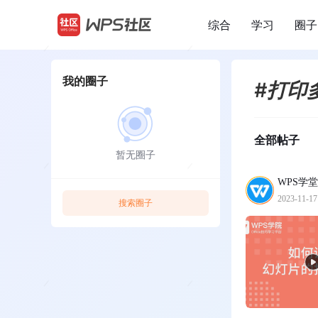
综合
学习
圈子
/
我的圈子
#打印
全部帖子
暂无圈子
WPS学堂
2023-11-17
搜索圈子