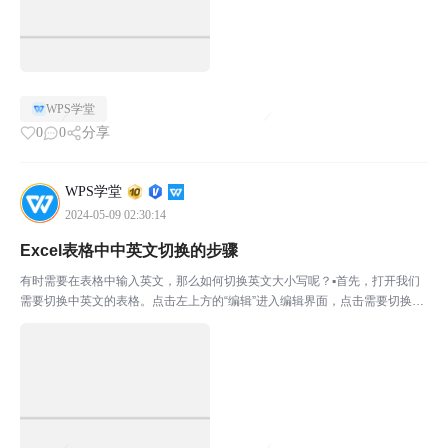
WPS学堂
0
0
分享
WPS学堂
2024-05-09 02:30:14
Excel表格中中英文切换的步骤
有时需要在表格中输入英文，那么如何切换英文大小写呢？▪首先，打开我们
需要切换中英文的表格。点击左上方的“编辑”进入编辑界面，点击需要切换中
英文的表格内容。如我们想将A2单元格的字母，转为大写。点击B2单元格-
“编辑”在输入框中输入=UPPER（A2）。意思...