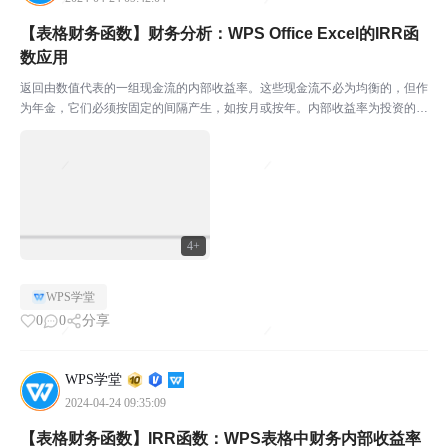
【表格财务函数】财务分析：WPS Office Excel的IRR函
数应用
返回由数值代表的一组现金流的内部收益率。这些现金流不必为均衡的，但作
为年金，它们必须按固定的间隔产生，如按月或按年。内部收益率为投资的回
收利率，其中包含定期支付（负值）和定期收入（正值）。 语法 IRR(values,
guess) values 为数组或单...
4+
WPS学堂
0
0
分享
WPS学堂
2024-04-24 09:35:09
【表格财务函数】IRR函数：WPS表格中财务内部收益率