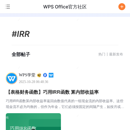
WPS Office官方社区
/
#IRR
全部帖子
热门
最新发布
WPS学堂
2025-10-28 06:48:36
【表格财务函数】巧用IRR函数 算内部收益率
巧用IRR函数算内部收益率返回由数值代表的一组现金流的内部收益率。这些
现金流不必为均衡的，但作为年金，它们必须按固定的间隔产生，如按月或按
年。内部收益率为投资的回收利率，其中包含定期支付（负值）和定期收入
（正值）。 语法 IRR(values,guess)...
巧用IRR函数