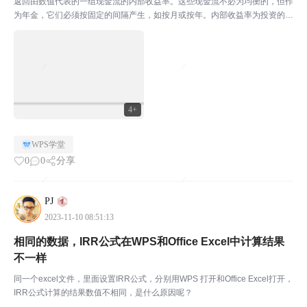
返回由数值代表的一组现金流的内部收益率。这些现金流不必为均衡的，但作
为年金，它们必须按固定的间隔产生，如按月或按年。内部收益率为投资的回
收利率，其中包含定期支付（负值）和定期收入（正值）。 语法 IRR(values,
guess) values 为数组或单...
4+
WPS学堂
0
0
分享
PJ
2023-11-10 08:51:13
相同的数据，IRR公式在WPS和Office Excel中计算结果
不一样
同一个excel文件，里面设置IRR公式，分别用WPS 打开和Office Excel打开，
IRR公式计算的结果数值不相同，是什么原因呢？