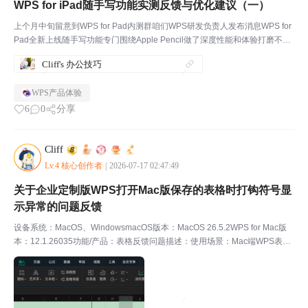
WPS for iPad随手写功能实测反馈与优化建议（一）
上个月中旬留意到WPS for Pad内测群咱们WPS研发负责人发布消息WPS for
Pad全新上线随手写功能专门围绕Apple Pencil做了深度性能和体验打磨不管
是书写流畅度、跟手度还是识别率说是有了全新蜕变该功能整体框架已搭建完
Cliff's 办公技巧
成但各类细节体验仍...
WPS产品体验
6
0
分享
Cliff
Lv.4 核心创作者
|
2026-07-17 02:47:49
关于企业定制版WPS打开Mac版保存的表格时打钩符号显
示异常的问题反馈
设备系统：MacOS、WindowsmacOS版本：MacOS 26.5.2WPS for Mac版
本：12.1.26035功能/产品：表格反馈问题描述：使用场景：Mac端WPS表格
内，通过顶部菜单栏“插入”-“符号”，插入打钩复选符号，编辑表格内容后保
存...