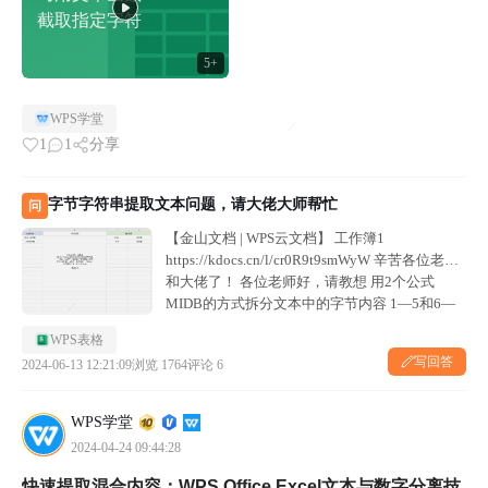
截取指定字符
5+
WPS学堂
1
1
分享
字节字符串提取文本问题，请大佬大师帮忙
问
【金山文档 | WPS云文档】 工作簿1
https://kdocs.cn/l/cr0R9t9smWyW 辛苦各位老师
和大佬了！ 各位老师好，请教想 用2个公式
MIDB的方式拆分文本中的字节内容 1—5和6—
10字节，假设第5个字节是半个中文 的话公式1
WPS表格
取...
写回答
2024-06-13 12:21:09
浏览 1764
评论 6
WPS学堂
2024-04-24 09:44:28
快速提取混合内容：WPS Office Excel文本与数字分离技