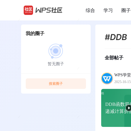
综合
学习
圈子
/
我的圈子
#DDB
全部帖子
暂无圈子
WPS学堂
2025-10-15
搜索圈子
DDB函数双
递减计算折