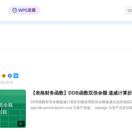
WPS Office官方社区
 03:33:51
【表格财务函数】DDB函数双倍余额 递减计算
DDB函数双倍余额递减计算折旧额使用双倍余额递减法或其他指定方法，
倍余额
age,life,period,factor) cost 为资产原值。 salvage 为资
旧额
4+