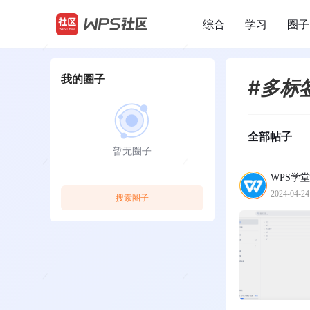
综合
学习
圈子
/
我的圈子
#多标
全部帖子
暂无圈子
WPS学堂
2024-04-24
搜索圈子