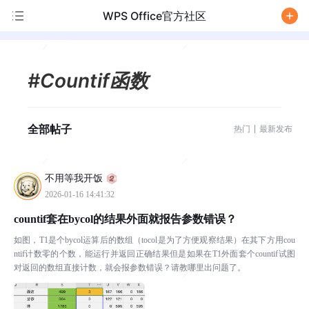
WPS Office官方社区
/
#Countif函数
全部帖子
热门
最新发布
不用等我开饭
2026-01-16 14:41:32
countif套在bycol的结果外面就报告参数错误？
如图，T1是个bycol运算后的数组（tocol是为了方便观察结果）在其下方用cou
ntif计数零的个数，能运行并返回正确结果但是如果在T1外面套个countif试图
对返回的数组直接计数，就会报参数错误？请教哪里出问题了。