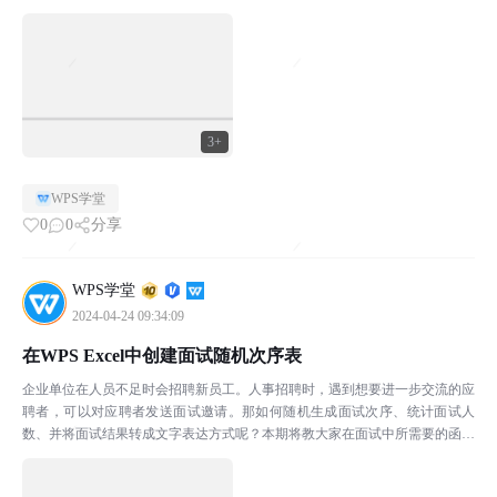
个数。在区域中输入F：F，在条件中输入“...
3+
WPS学堂
0
0
分享
WPS学堂
2024-04-24 09:34:09
在WPS Excel中创建面试随机次序表
企业单位在人员不足时会招聘新员工。人事招聘时，遇到想要进一步交流的应
聘者，可以对应聘者发送面试邀请。那如何随机生成面试次序、统计面试人
数、并将面试结果转成文字表达方式呢？本期将教大家在面试中所需要的函数
技巧，学会这些小技巧，办公再也没烦恼。本期所使用的软件...