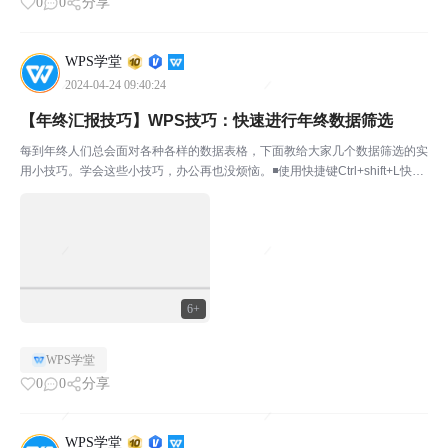
0
0
分享
WPS学堂
2024-04-24 09:40:24
【年终汇报技巧】WPS技巧：快速进行年终数据筛选
每到年终人们总会面对各种各样的数据表格，下面教给大家几个数据筛选的实
用小技巧。学会这些小技巧，办公再也没烦恼。◾使用快捷键Ctrl+shift+L快捷
筛选。选中数据区域的某一单元格，使用快捷组合键Ctrl+shift+L，快速对目
标区域进行筛选。◾将筛选功...
6+
WPS学堂
0
0
分享
WPS学堂