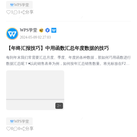
WPS学堂
1
1
分享
WPS学堂
2024-05-09 02:27:03
【年终汇报技巧】中用函数汇总年度数据的技巧
每到年末我们常需要汇总月度、季度、年度的各种数据，那如何巧用函数进行
数据汇总呢？◾以此销售表单为例，如何按年汇总销售数量。将光标放在F2
处，输入公式：=SUMPRODUCT((YEAR(A$2:A$278)=E2)*C$2:C$278)此
公式的意思是，首先...
2+
WPS学堂
0
0
分享