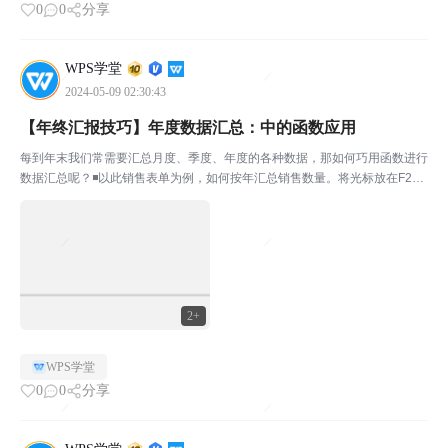
0
0
分享
WPS学堂
2024-05-09 02:30:43
【年终汇报技巧】年度数据汇总：中的函数应用
每到年末我们常需要汇总月度、季度、年度的各种数据，那如何巧用函数进行
数据汇总呢？◾以此销售表单为例，如何按年汇总销售数量。将光标放在F2
处，输入公式：=SUMPRODUCT((YEAR(A$2:A$278)=E2)*C$2:C$278)此
公式的意思是，首先...
2+
WPS学堂
0
0
分享