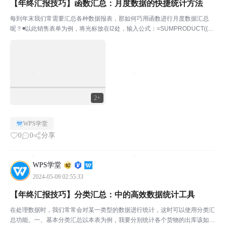
【年终汇报技巧】函数汇总：月度数据的快捷统计方法
每到年末我们常需要汇总各种数据报表，那如何巧用函数进行月度数据汇总
呢？◾以此销售表单为例，将光标放在I2处，输入公式：=SUMPRODUCT((Y
EAR($A$2:$A$278)=I$1)*(MONTH($A$2:$A$278)=$H2)*$C$2:$C$...
2+
WPS学堂
0
0
分享
WPS学堂
2024-05-09 02:55:33
【年终汇报技巧】分类汇总：中的高效数据统计工具
在处理数据时，我们常常会对某一类型的数据进行统计，这时可以使用分类汇
总功能。一、基本分类汇总以本表为例，我要分别统计各个货物的出库该如何