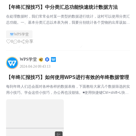
【年终汇报技巧】中分类汇总功能快速统计数据方法
在处理数据时，我们常常会对某一类型的数据进行统计，这时可以使用分类汇
总功能。一、基本分类汇总以本表为例，我要分别统计各个货物的出库该如何
实现呢？▪第一步：选择数据区域，点击「开始」选项卡下的「排序」下拉菜
WPS学堂
单，选择自定义排序。▪第二步：在「排序」对话框中，选...
0
0
分享
WPS学堂
2024-04-24 09:43:13
【年终汇报技巧】如何使用WPS进行有效的年终数据管理
每到年终人们总会面对各种各样的数据表格，下面教给大家几个数据筛选的实
用小技巧。学会这些小技巧，办公再也没烦恼。◾使用快捷键Ctrl+shift+L快捷
筛选。选中数据区域的某一单元格，使用快捷组合键Ctrl+shift+L，快速对目
标区域进行筛选。◾将筛选功...
6+