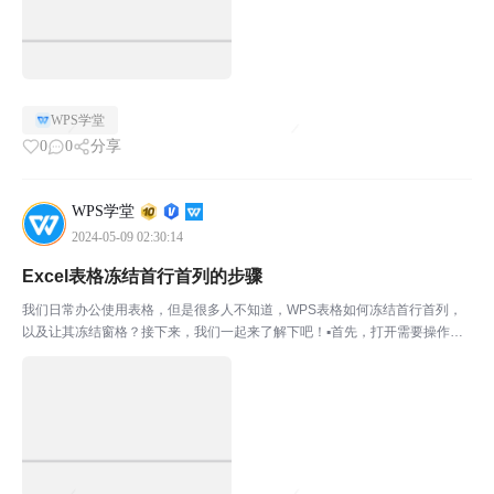
WPS学堂
0
0
分享
WPS学堂
2024-05-09 02:30:14
Excel表格冻结首行首列的步骤
我们日常办公使用表格，但是很多人不知道，WPS表格如何冻结首行首列，
以及让其冻结窗格？接下来，我们一起来了解下吧！▪首先，打开需要操作的
表格。先点击，左上方的“编辑”后点击，左下方的“工具”。“查看”-“冻结窗格”点
击进入“冻结窗格”。▪我们可根据需要选择...