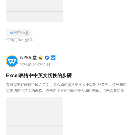
WPS学堂
0
0
分享
WPS学堂
2024-05-09 02:30:14
Excel表格中中英文切换的步骤
有时需要在表格中输入英文，那么如何切换英文大小写呢？▪首先，打开我们
需要切换中英文的表格。点击左上方的“编辑”进入编辑界面，点击需要切换中
英文的表格内容。如我们想将A2单元格的字母，转为大写。点击B2单元格-
“编辑”在输入框中输入=UPPER（A2）。意思...