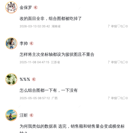
金保罗
改的面目全非，组合图都被吃掉了
2026-03-13 02:35:42
湖南省
举报
0
0
李帅
怎样将主次坐标轴都设为簇状图且不重合
2025-11-08 04:47:15
江苏省
举报
0
0
%%%
怎么组合图都一下有，一下没有
2025-05-05 08:57:12
广西
举报
0
0
汪昕
为何我类似的数据表 选完，销售额和销售量会变成横坐标