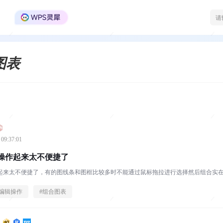
WPS Office官方社区
图表
 09:37:01
操作起来太不便捷了
起来太不便捷了，有的图线条和图框比较多时不能通过鼠标拖拉进行选择然后组合实
编辑操作
#
组合图表