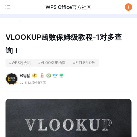
WPS Office官方社区
/
VLOOKUP函数保姆级教程-1对多查
询！
#
WPS超会玩
#
VLOOKUP函数
#
FITLER函数
E精精
Lv.3 优质创作者