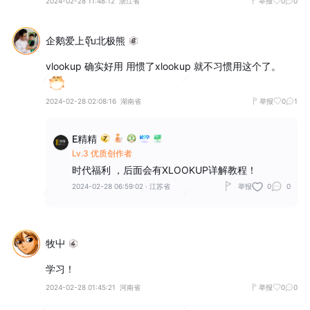
2024-02-28 11:48:12
浙江省
举报
0
0
企鹅爱上จุ๊บ北极熊
vlookup 确实好用 用惯了xlookup 就不习惯用这个了。
2024-02-28 02:08:16
湖南省
举报
0
1
E精精
Lv.3 优质创作者
时代福利 ，后面会有XLOOKUP详解教程！
2024-02-28 06:59:02
·
江苏省
举报
0
0
牧屮
学习！
2024-02-28 01:45:21
河南省
举报
0
0