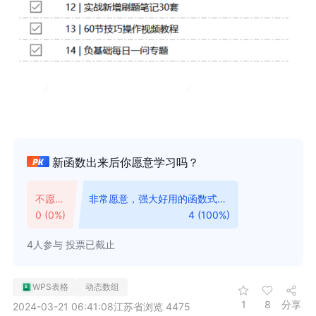
新函数出来后你愿意学习吗？
不愿
非常愿意，强大好用的函数式变
意，对
成，可以解决很多难题
0 (0%)
4 (100%)
办公用
户有难
4人参与
投票已截止
度！
WPS表格
动态数组
1
8
分享
2024-03-21 06:41:08
江苏省
浏览 4475