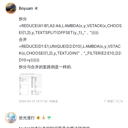
Boyuan
拆分
=REDUCE(A1:B1,A2:A4,LAMBDA(x,y,VSTACK(x,CHOOS
E({1,2},y,TEXTSPLIT(OFFSET(y,,1),,"，")))))

合并
=REDUCE(D1:E1,UNIQUE(D2:D10),LAMBDA(x,y,VSTAC
K(x,CHOOSE({1,2},y,TEXTJOIN("，",,FILTER(E2:E10,D2:
D10=y))))))

拆分与合并的套路倒是一样的.
2024-03-21 14:17:32
河南省
举报
1
0
拾光漫行