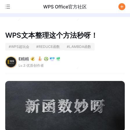
WPS Office官方社区
/
WPS文本整理这个方法秒呀！
#
WPS超玩会
#
REDUCE函数
#
LAMBDA函数
E精精
Lv.3 优质创作者