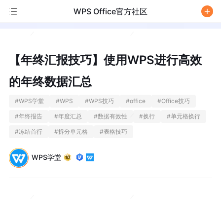
WPS Office官方社区
/
【年终汇报技巧】使用WPS进行高效
的年终数据汇总
#
WPS学堂
#
WPS
#
WPS技巧
#
office
#
Office技巧
#
年终报告
#
年度汇总
#
数据有效性
#
换行
#
单元格换行
#
冻结首行
#
拆分单元格
#
表格技巧
WPS学堂