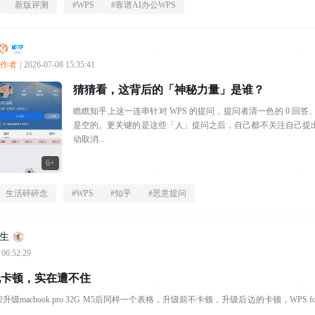
新版评测
#
WPS
#
靠谱AI办公WPS
创作者
|
2026-07-08 15:35:41
猜猜看，这背后的「神秘力量」是谁？
瞧瞧知乎上这一连串针对 WPS 的提问，提问者清一色的 0 回答
是空的。更关键的是这些「人」提问之后，自己都不关注自己提
动取消...
6+
生活碎碎念
#
WPS
#
知乎
#
恶意提问
生
 06:52:29
现卡顿，实在遭不住
16G M2升级macbook pro 32G M5后同样一个表格，升级前不卡顿，升级后边的卡顿，WPS fo