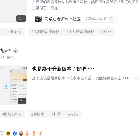
文档里的表格复制粘贴到电子表格，然后再在多维表格里把电子表
步类似了。现在，...
11+
马成功老师WPS社区发帖合集
@马成功老师
行业案例
#
文档转多维表格
#
图片转多维表格
#
WPS
九天⁹⁹
 15:18:18
也是终于升新版本了好吧~_~
这个应该是最新版本了吧😁😁还真是，功能好像更齐全了O(∩_∩)
2+
生活碎碎念
#
新版本
#
社区
#
WPS
利官