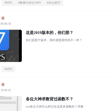
#
WPS
#
靠谱AI办公WPS
#
办公技巧
 09:08:38
这是2019版本的，你们那？
你们是那个版本，我咋感觉我学的不一样？
#
WPS
 10:00:43
各位大神求教背过函数不？
wei各位大神怎么样记住这莫多函数的？求教