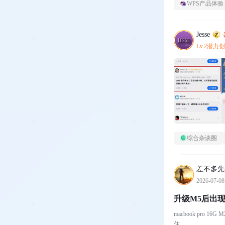
WPS产品体验
Jesse
Lv.2潜力
综合杂谈圈
差不多先
2026-07-08
升级M5后出
macbook pro 
住