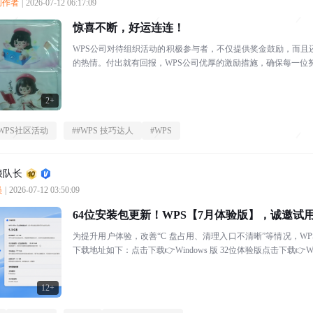
质创作者
|
2026-07-12 06:17:09
惊喜不断，好运连连！
WPS公司对待组织活动的积极参与者，不仅提供奖金鼓励，而
的热情。付出就有回报，WPS公司优厚的激励措施，确保每一位
2+
WPS社区活动
#
#WPS 技巧达人
#
WPS
浪队长
员
|
2026-07-12 03:50:09
64位安装包更新！WPS【7月体验版】，诚邀试
为提升用户体验，改善“C 盘占用、清理入口不清晰”等情况，WP
下载地址如下：点击下载👉Windows 版 32位体验版点击下载👉Win
12+