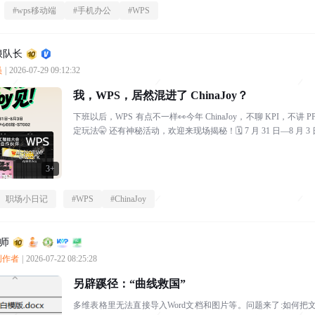
#
wps移动端
#
手机办公
#
WPS
浪队长
员
|
2026-07-29 09:12:32
我，WPS，居然混进了 ChinaJoy？
下班以后，WPS 有点不一样👀今年 ChinaJoy，不聊 KPI，不
定玩法🤫 还有神秘活动，欢迎来现场揭秘！🗓️ 7 月 31 日—8 月 3 日
3+
职场小日记
#
WPS
#
ChinaJoy
师
质创作者
|
2026-07-22 08:25:28
另辟蹊径：“曲线救国”
多维表格里无法直接导入Word文档和图片等。问题来了:如何