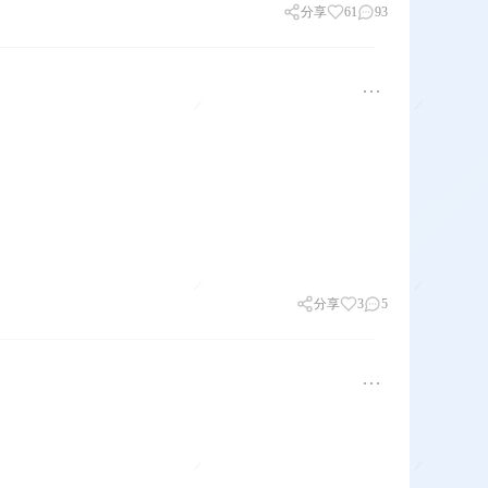
分享
61
93
分享
3
5