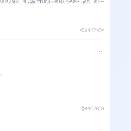
格导入进去。图片型的可以直接ocr识别为电子表格，然后，跟上一
分享
5
0
O
分享
9
8