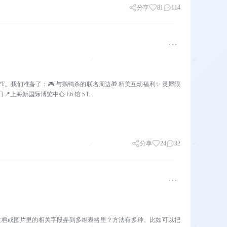
分享
81
114
讲 PPT。我们准备了：🎮 与鹅鸭杀的联名周边🎁 精美互动福利✨ 灵犀限
📍上海新国际博览中心 E6 馆 ST...
分享
24
32
把文档或图片里的相关字段弄到多维表格里？方法有多种。比如可以把