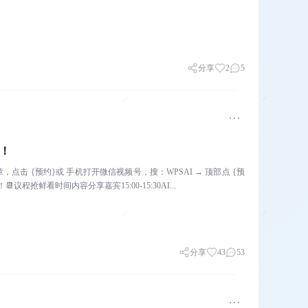
分享
2
5
散！
点击 {预约}或 手机打开微信视频号，搜：WPSAI → 顶部点 {预
议程抢鲜看时间内容分享嘉宾15:00-15:30AI...
分享
43
53