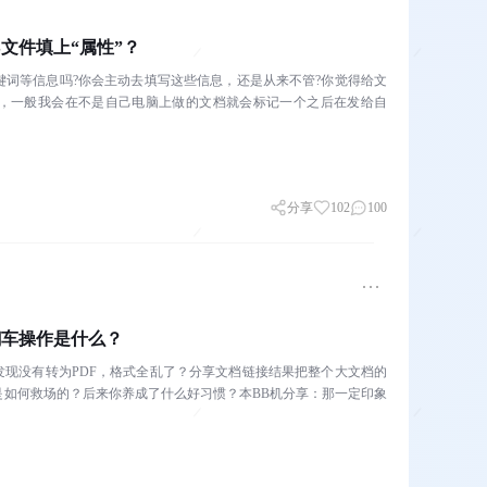
PS文件填上“属性”？
键词等信息吗?你会主动去填写这些信息，还是从来不管?你觉得给文
较少，一般我会在不是自己电脑上做的文档就会标记一个之后在发给自
分享
102
100
S翻车操作是什么？
发现没有转为PDF，格式全乱了？分享文档链接结果把整个大文档的
你是如何救场的？后来你养成了什么好习惯？本BB机分享：那一定印象