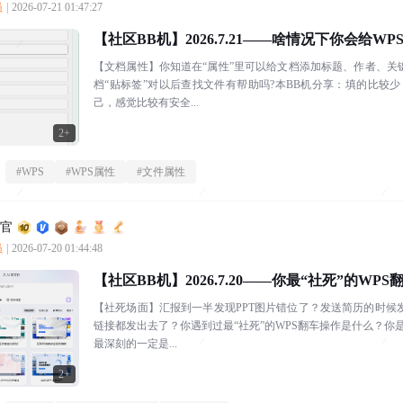
员
|
2026-07-21 01:47:27
【社区BB机】2026.7.21——啥情况下你会给W
【文档属性】你知道在“属性”里可以给文档添加标题、作者、关
档“贴标签”对以后查找文件有帮助吗?本BB机分享：填的比
己，感觉比较有安全...
2+
#
WPS
#
WPS属性
#
文件属性
利官
员
|
2026-07-20 01:44:48
【社区BB机】2026.7.20——你最“社死”的WP
【社死场面】汇报到一半发现PPT图片错位了？发送简历的时候
链接都发出去了？你遇到过最“社死”的WPS翻车操作是什么？
最深刻的一定是...
2+