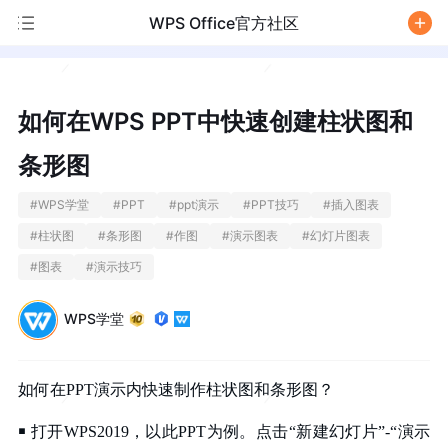
WPS Office官方社区
/
如何在WPS PPT中快速创建柱状图和
条形图
#
WPS学堂
#
PPT
#
ppt演示
#
PPT技巧
#
插入图表
#
柱状图
#
条形图
#
作图
#
演示图表
#
幻灯片图表
#
图表
#
演示技巧
WPS学堂
如何在PPT演示内快速制作柱状图和条形图？
￭ 打开WPS2019，以此PPT为例。点击“新建幻灯片”-“演示