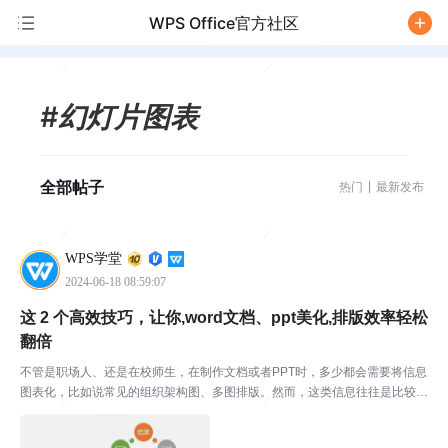
WPS Office官方社区
/
#幻灯片图表
全部帖子
热门
最新发布
WPS学堂
2024-06-18 08:59:07
这 2 个高效技巧，让你,word文档、ppt美化,排版效率轻松
翻倍
不管是职场人、还是在校师生，在制作文档或者PPT时，多少都会需要将信息
图表化，比如说常见的组织架构图、多图排版。然而，这类信息往往是比较复
杂的，信息一旦较多，想要做好可真是难上加难。 可偏偏很多人选择了土方
法：逐个调整制作。但你知道嘛？对于办公软件高手而言...