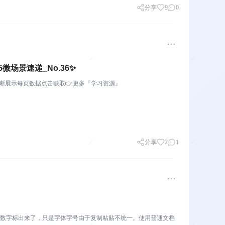
分享
9
0
场景速递_No.36✨
清晰展示每页数据点击获取👉更多『学习资源』
分享
2
1
文数字标出来了，只是字体字号由于复制粘贴不统一。使用普通文档