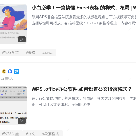
小白必学！一篇搞懂,Excel表格,的样式、布局 |
每周WPS君会推送学院点赞最多的视频教程点击下方视频即可免费
击播放键即可播放）◉ 推荐星级：⭐️⭐️⭐️⭐️⭐️◉ 推荐理由：内容
2+
#
WPS学堂
#
表格
#
Excel
 02:00:30
WPS ,office办公软件,如何设置公文段落格式？
在进行公文处理时，善用格式，可谓是一项大大加分的技能，尤
距，可以让公文更出彩。字间距调整 .
8+
#
WPS学堂
#
公文
#
段落格式