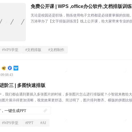
免费公开课 | WPS ,office办公软件,文档排版训
无论是校园还是职场，熟练使用电子文档都是必须要掌握的技能。
万涛举办了【文字排版训练营】线上公开课，给大家带来专业的
版高效化」开课时间...
#
WPS学堂
#
文档排版
#
文档制作
 09:08:43
巧进阶三 | 多图快速排版
程中，我们都会遇到要插入多张图片的时候，多张图片怎么进行排版呢？小智就来教给
与图片展示得更加清晰，视觉效果更舒适。简洁明了，图片排列整齐。横版的拼图比较整
PPT，一键生成PPT
#
WPS学堂
#
PPT
#
AI