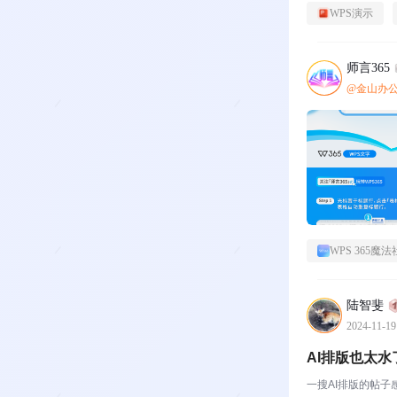
WPS演示
师言365
@金山办
WPS 365魔法
陆智斐
2024-11-19
AI排版也太水
一搜AI排版的帖