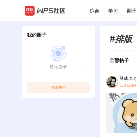
综合
学习
圈子
/
我的圈子
#排版
全部帖子
暂无圈子
马成功老
Lv.3 优
搜索圈子