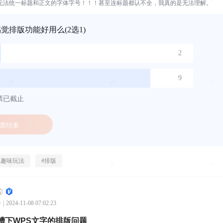
无法统一标题和正文的字体字号！！！甚至连标题都认不全，我真的是无法理解。
感觉排版功能好用么
(2选1)
2
9
票已截止
票结束
I趣味玩法
#
排版
公
|
2024-11-08 07:02:23
槽下WPS文字的排版问题