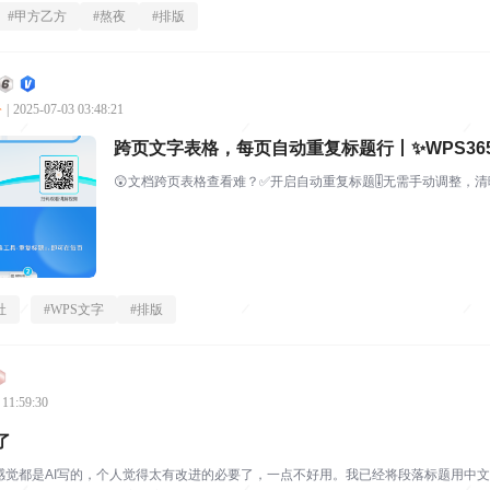
#
甲方乙方
#
熬夜
#
排版
公
|
2025-07-03 03:48:21
跨页文字表格，每页自动重复标题行丨✨WPS365微
😲文档跨页表格查看难？✅开启自动重复标题🎚️无需手动调整，
社
#
WPS文字
#
排版
 11:59:30
了
子感觉都是AI写的，个人觉得太有改进的必要了，一点不好用。我已经将段落标题用中