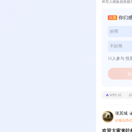
和导入模板居然都
你们
投票
好用
不好用
11人参与
投
投
WPS AI
A
张其城
@金山办
欢迎大家来吐