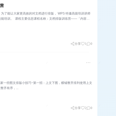
练营
为了能让大家更高效的对文档进行排版， WPS 特邀高级培训讲师
技能培训。 课程主要信息课程名称：文档排版训练营——「内容排
分享
1
0
大家一些图文排版小技巧~第一招：上文下图，横铺整齐排列使用上文
齐有序，...
分享
2
0