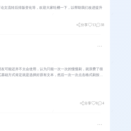
、论文流转后排版变化等，欢迎大家吐槽一下，以帮助我们改进提升
分享
13
38
朋友可能还并不太会使用，认为只能一次一次的慢慢刷，就浪费了很
式基础方式肯定就是选择好原有文本，然后一次一次点击格式刷按钮
分享
8
4