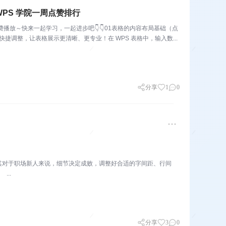
 WPS 学院一周点赞排行
播放～快来一起学习，一起进步吧👇👇01表格的内容布局基础（点
布局快捷调整，让表格展示更清晰、更专业！在 WPS 表格中，输入数...
分享
1
0
其对于职场新人来说，细节决定成败，调整好合适的字间距、行间
..
分享
3
0