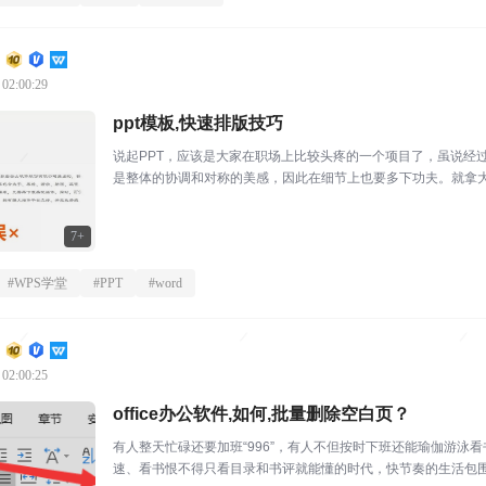
 02:00:29
ppt模板,快速排版技巧
说起PPT，应该是大家在职场上比较头疼的一个项目了，虽说经过
是整体的协调和对称的美感，因此在细节上也要多下功夫。就拿大
简单。作为职场小...
7+
#
WPS学堂
#
PPT
#
word
 02:00:25
office办公软件,如何,批量删除空白页？
有人整天忙碌还要加班“996”，有人不但按时下班还能瑜伽游
速、看书恨不得只看目录和书评就能懂的时代，快节奏的生活包