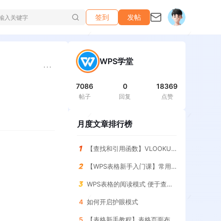
签到
发帖
WPS学堂
7086
0
18369
帖子
回复
点赞
月度文章排行榜
【查找和引用函数】VLOOKUP函数 查询指定条件的结果
【WPS表格新手入门课】常用求和函数 SUM函数
WPS表格的阅读模式 便于查找表格
4
如何开启护眼模式
5
【表格新手教程】表格页面布局 调整与设置