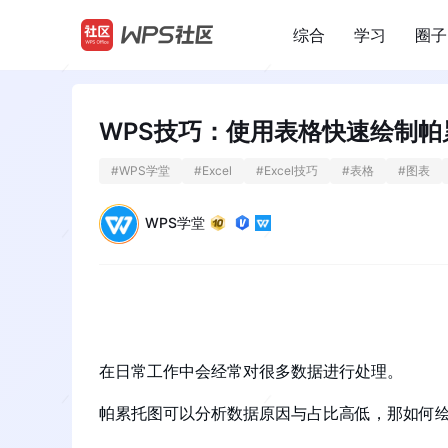
综合
学习
圈子
/
WPS技巧：使用表格快速绘制帕
#
WPS学堂
#
Excel
#
Excel技巧
#
表格
#
图表
WPS学堂
在日常工作中会经常对很多数据进行处理。
帕累托图可以分析数据原因与占比高低，那如何