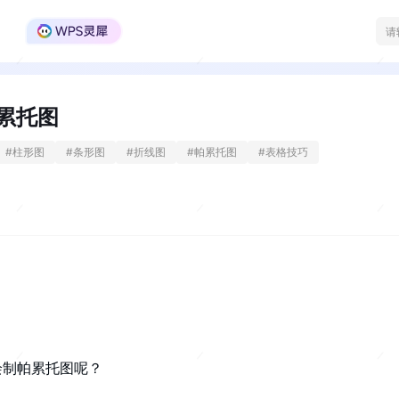
WPS Office官方社区
累托图
#
柱形图
#
条形图
#
折线图
#
帕累托图
#
表格技巧
绘制帕累托图呢？