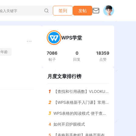
签到
发帖
WPS学堂
#
年龄
7086
0
18359
帖子
回复
点赞
月度文章排行榜
【查找和引用函数】VLOOKUP函数 查询指定条件的结果
【WPS表格新手入门课】常用求和函数 SUM函数
WPS表格的阅读模式 便于查找表格
4
如何开启护眼模式
5
【表格新手教程】表格页面布局 调整与设置