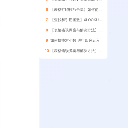
6
【表格打印技巧合集】如何使用表格的 分页预览功能
7
【查找和引用函数】XLOOKUP函数的 使用方法
8
【表格错误弹窗与解决方法】如何处理引用其它表格 数据更新的提示框
9
如何快捷对小数 进行四舍五入
10
【表格错误弹窗与解决方法】如何删除表格内的 空格和空白字符