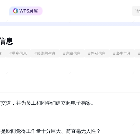
WPS Office官方社区
信息
取
#
星座信息
#
传统的生肖
#
户籍信息
#
性别信息
#
出生年月
打交道，并为员工和同学们建立起电子档案。
不是瞬间觉得工作量十分巨大、简直毫无人性？