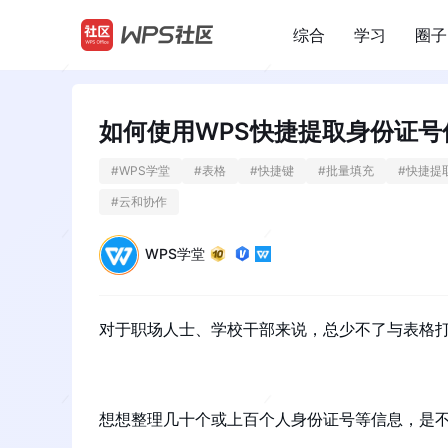
综合
学习
圈子
/
如何使用WPS快捷提取身份证号
#
WPS学堂
#
表格
#
快捷键
#
批量填充
#
快捷提
#
云和协作
WPS学堂
对于职场人士、学校干部来说，总少不了与表格
想想整理几十个或上百个人身份证号等信息，是