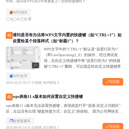
作用，请问在WPS演示中有重复上一步的快捷键吗？
WPS演示
4
6
分享
请问是否有办法将WPS文字内置的快捷键（如“CTRL+1”）如
问
设置给某个段落样式（如“标题1”）？
WPS文字中的“CTRL+1”默认是“设置行距为1”
（即LineSpacining1_0）的操作。经过测试发
现，在自定义快捷键中将“设置行距为1”的快捷
2+
键“CTRL+1”删除，可以指定给自定义快捷键界
面中的其他操作，如字体加粗（Bold）。但在删
WPS文字
除该该快捷...
写回答
2024-10-25 16:27:17
浏览 4029
评论 4
wps表格11.x版本如何设置自定义快捷键
问
wps表格11.x版本无法设置快捷键，表现就是打开“选项-自定义功能区”
后，左边没有出现“键盘快捷方式：自定义”的按钮。 因为公司网络安全
和版权要求，wps只能用这个版本，不能升级到12.x，不知道有没有其
反馈直通车
他的方法实现快捷键自定义？
写回答
2024-09-01 14:31:43
浏览 2633
评论 1