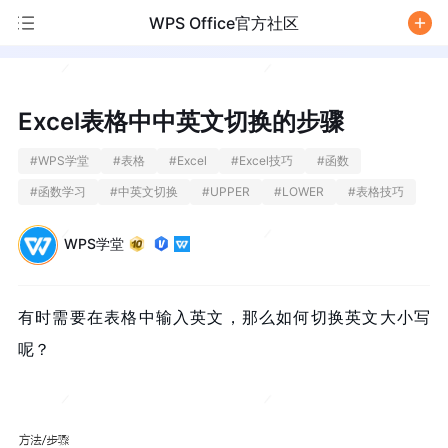
WPS Office官方社区
/
Excel表格中中英文切换的步骤
#
WPS学堂
#
表格
#
Excel
#
Excel技巧
#
函数
#
函数学习
#
中英文切换
#
UPPER
#
LOWER
#
表格技巧
WPS学堂
有时需要在表格中
输入英文，
那么如何
切换英文大小写
呢？