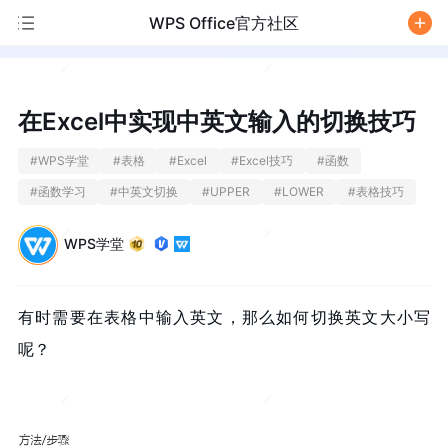
WPS Office官方社区
/
在Excel中实现中英文输入的切换技巧
#
WPS学堂
#
表格
#
Excel
#
Excel技巧
#
函数
#
函数学习
#
中英文切换
#
UPPER
#
LOWER
#
表格技巧
WPS学堂
有时需要在表格中
输入英文，
那么如何
切换英文大小写
呢？