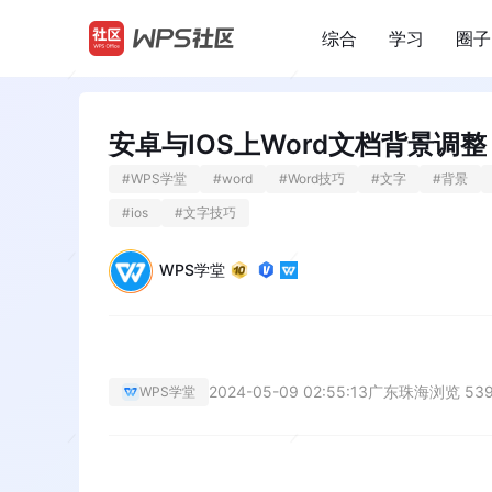
综合
学习
圈子
/
安卓与IOS上Word文档背景调整
#
WPS学堂
#
word
#
Word技巧
#
文字
#
背景
#
ios
#
文字技巧
WPS学堂
2024-05-09 02:55:13
广东珠海
浏览 53
WPS学堂