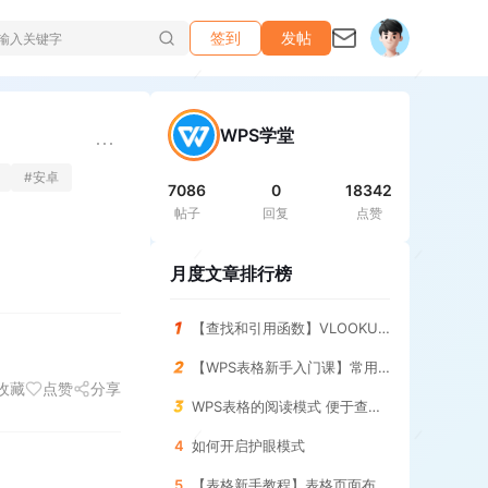
签到
发帖
WPS学堂
#
安卓
7086
0
18342
帖子
回复
点赞
月度文章排行榜
【查找和引用函数】VLOOKUP函数 查询指定条件的结果
【WPS表格新手入门课】常用求和函数 SUM函数
收藏
点赞
分享
WPS表格的阅读模式 便于查找表格
4
如何开启护眼模式
5
【表格新手教程】表格页面布局 调整与设置