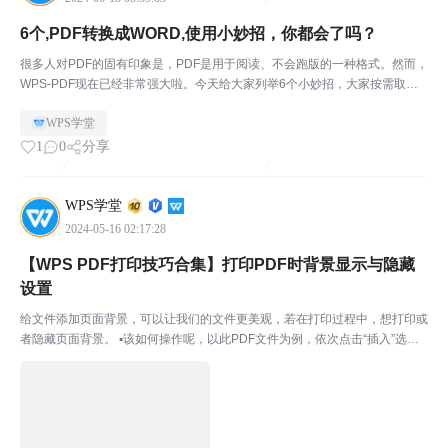
6个,PDF转换成WORD,使用小妙招，你都会了吗？
很多人对PDF的固有印象是，PDF是用于阅读、不会跑版的一种格式。然而，
WPS-PDF现在已经非常强大啦。今天给大家列举6个小妙招，大家按需取用
哦。01横版的PDF文件怎么调整为竖版？场景描述：有时候我们会碰到横板
WPS学堂
的PDF文件，为了阅读方便需要调整为竖版，...
1
0
分享
WPS学堂
2024-05-16 02:17:28
【WPS PDF打印技巧合集】打印PDF时背景显示与隐藏
设置
给文件添加页面背景，可以让我们的文件更美观，若在打印过程中，想打印或
者隐藏页面背景。 ▪该如何操作呢，以此PDF文件为例，依次点击“插入”选项
卡-“文档背景”按钮-“添加背景”按钮。添加好所需的背景。 ▪接着点击“打印”按
钮，在弹出的“打印”对话框，找到内...