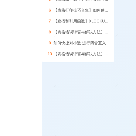
6
【表格打印技巧合集】如何使用表格的 分页预览功能
7
【查找和引用函数】XLOOKUP函数的 使用方法
8
【表格错误弹窗与解决方法】如何处理引用其它表格 数据更新的提示框
9
如何快捷对小数 进行四舍五入
10
【表格错误弹窗与解决方法】如何删除表格内的 空格和空白字符