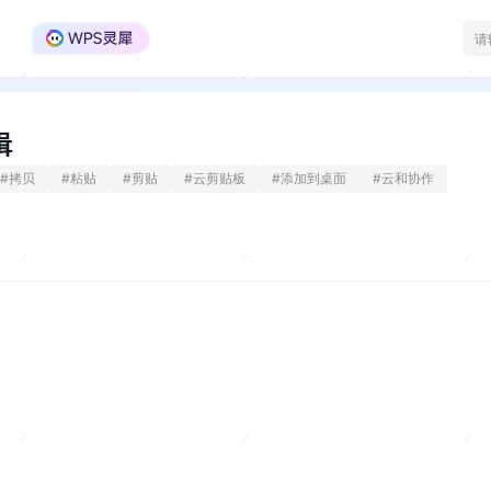
WPS Office官方社区
辑
#
拷贝
#
粘贴
#
剪贴
#
云剪贴板
#
添加到桌面
#
云和协作
。