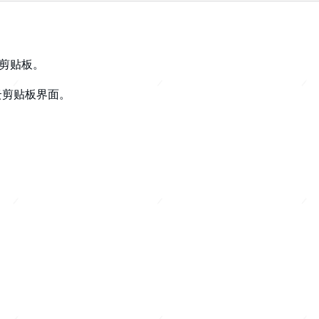
云剪贴板。
云剪贴板
界面
。