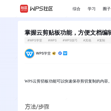
综合
学习
圈子
/
掌握云剪贴板功能，方便文档编
#
WPS学堂
#
WPS
#
WPS技巧
#
其他
#
复制
WPS学堂
WPS云剪切板功能可以快速保存剪切复制的内容