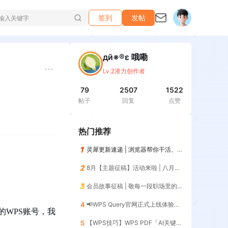
签到
发帖
дй※®ε 哦嘞
Lv.2潜力创作者
79
2507
1522
帖子
回复
点赞
热门推荐
灵犀更新速递 | 浏览器帮你干活、记住你的习惯，越用越懂你😎
8月【主题征稿】活动来啦 | 八月AI人，探索AI的无限可能！
会员故事征稿 | 敬每一段职场里的「最佳搭档」
4
📢WPS Query官网正式上线体验📢 | 暨第12期零基础入门（添加列）
的WPS账号，我
5
【WPS技巧】WPS PDF「AI关键信息」一键提取核心数据