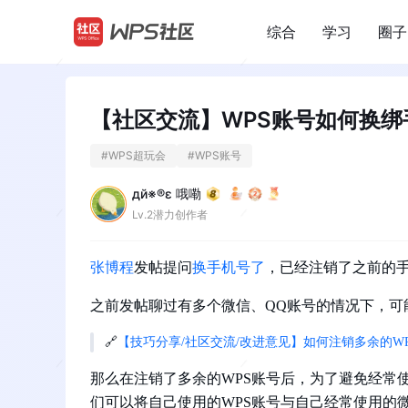
综合
学习
圈子
/
【社区交流】WPS账号如何换绑
#
WPS超玩会
#
WPS账号
дй※®ε 哦嘞
Lv.2潜力创作者
张博程
发帖提问
换手机号了
，已经注销了之前的手
之前发帖聊过有多个微信、QQ账号的情况下，可
🔗
【技巧分享/社区交流/改进意见】如何注销多余的W
那么在注销了多余的WPS账号后，为了避免经常
们可以将自己使用的WPS账号与自己经常使用的