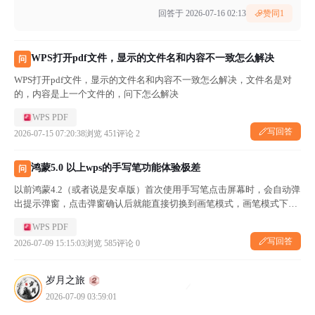
回答于 2026-07-16 02:13
赞同
1
WPS打开pdf文件，显示的文件名和内容不一致怎么解决
问
WPS打开pdf文件，显示的文件名和内容不一致怎么解决，文件名是对
的，内容是上一个文件的，问下怎么解决
WPS PDF
写回答
2026-07-15 07:20:38
浏览 451
评论 2
鸿蒙5.0 以上wps的手写笔功能体验极差
问
以前鸿蒙4.2（或者说是安卓版）首次使用手写笔点击屏幕时，会自动弹
出提示弹窗，点击弹窗确认后就能直接切换到画笔模式，画笔模式下，
手指自由拖动页面，只有手写笔才能写字；现在纯血鸿蒙版需要自己点
WPS PDF
击涂鸦画笔进去手写，手写状态手指和手写笔都是涂画的，手指不能自
写回答
2026-07-09 15:15:03
浏览 585
评论 0
由拖...
岁月之旅
2026-07-09 03:59:01