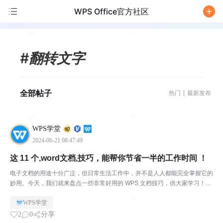
WPS Office官方社区
/
#翻转文字
全部帖子
热门
最新发布
WPS学堂
2024-06-21 08:47:49
这 11 个,word文档,技巧，能帮你节省一半的工作时间 ！
电子文档的用途十分广泛，但日常生活工作中，并不是人人都能完全掌握它的
妙用。今天，我们就来盘点一些非常好用的 WPS 文档技巧，供大家学习！01
双击鼠标左键什么位置都能编辑一般编辑文档时，我们只能在特定的位置上输
WPS学堂
入文字。那如何在想要的位置输入呢？其实这不需要...
2
0
分享