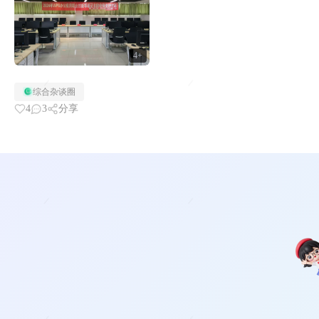
4+
综合杂谈圈
4
3
分享