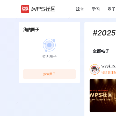
综合
学习
圈子
/
我的圈子
#2025
全部帖子
暂无圈子
WPS社
社区管理
搜索圈子