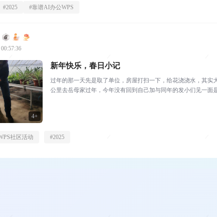
#
2025
#
靠谱AI办公WPS
 00:57:36
新年快乐，春日小记
过年的那一天先是取了单位，房屋打扫一下，给花浇浇水，其实大
公里去岳母家过年，今年没有回到自己加与同年的发小们见一面
吃吃喝喝，日子过的很快...
4+
WPS社区活动
#
2025