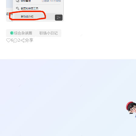
2+
综合杂谈圈
职场小日记
6
2
分享