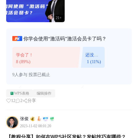
21+
你学会使用“激活码”激活会员卡了吗？
学会了！
还没学
会！
8 (89%)
1 (11%)
9人参与
投票已截止
WPS表格
编辑操作
12
2
分享
张俊
2023-11-02 08:01:20
【教程分享】如何在WPS社区发帖？发帖技巧有哪些？