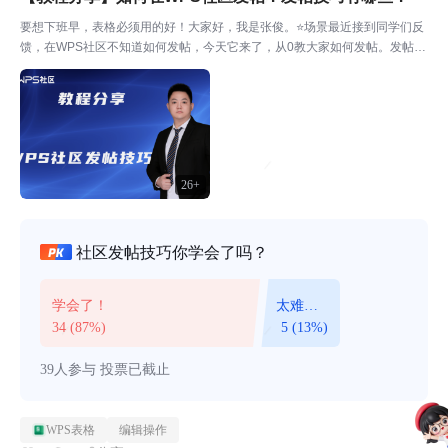
要想下班早，表格必须用的好！大家好，我是张俊。⭐场景最近接到同学们反
馈，在WPS社区不知道如何发帖，今天它来了，从0教大家如何发帖。发帖入
口访问WPS社区：https://home.wps.cn/，登录账户后，在头像旁边点击“发
布”下拉按钮中“发帖子”或“...
26+
社区发帖技巧你学会了吗？
学会了！
太难
了！
34 (87%)
5 (13%)
39人参与
投票已截止
WPS表格
编辑操作